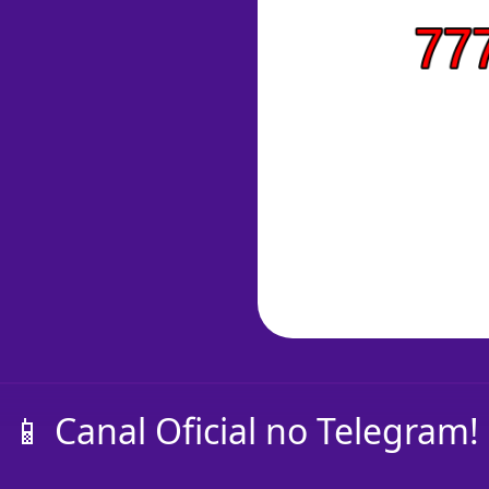
📱 Canal Oficial no Telegram!