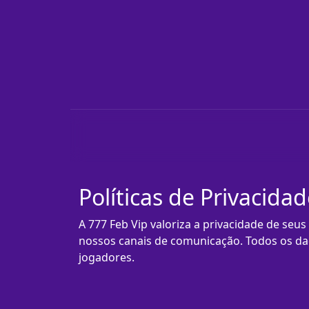
Políticas de Privacida
A 777 Feb Vip valoriza a privacidade de se
nossos canais de comunicação. Todos os dad
jogadores.