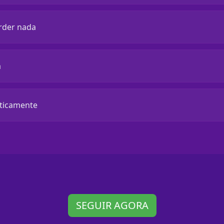
erder nada
a
aticamente
SEGUIR AGORA