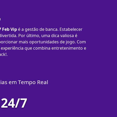
m
7 Feb Vip
é a gestão de banca. Estabelecer
vertida. Por último, uma dica valiosa é
porcionar mais oportunidades de jogo. Com
a experiência que combina entretenimento e
ck!.
cias em Tempo Real
24/7