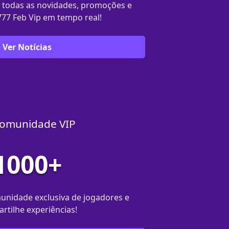
e todas as novidades, promoções e
777 Feb Vip em tempo real!
Ver Notícias
Comunidade VIP
1000+
unidade exclusiva de jogadores e
rtilhe experiências!