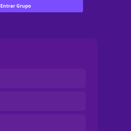
Entrar Grupo