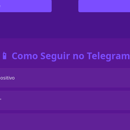
e
📱 Como Seguir no Telegram
ositivo
"