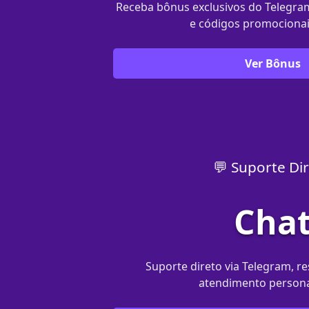
Receba bônus exclusivos do Telegra
e códigos promocionai
Ver Bônus
💬 Suporte Di
Cha
Suporte direto via Telegram, r
atendimento persona