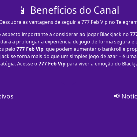
📱 Benefícios do Canal
Descubra as vantagens de seguir a 777 Feb Vip no Telegra
 aspecto importante a considerar ao jogar Blackjack no
77
udará a prolongar a experiência de jogo de forma segura e di
os pelo
777 Feb Vip
, que podem aumentar o bankroll e pro
ckjack se torna mais do que um simples jogo de azar – é um
ratégia. Acesse o
777 Feb Vip
para viver a emoção do Blackja
sivos
📢 Notí