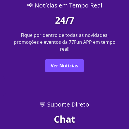
📢 Notícias em Tempo Real
24/7
Fique por dentro de todas as novidades,
promoções e eventos da 77Fun APP em tempo
real!
Ver Notícias
💬 Suporte Direto
Chat