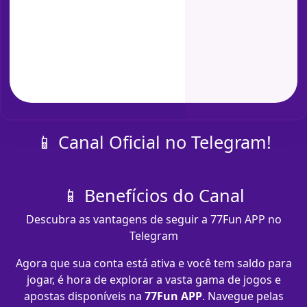
📱 Canal Oficial no Telegram!
📱 Benefícios do Canal
Descubra as vantagens de seguir a 77Fun APP no
Telegram
Agora que sua conta está ativa e você tem saldo para
jogar, é hora de explorar a vasta gama de jogos e
apostas disponíveis na
77Fun APP
. Navegue pelas