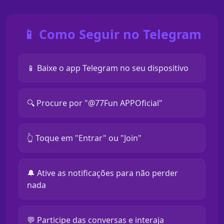
📱 Como Seguir no Telegram
📱 Baixe o app Telegram no seu dispositivo
🔍 Procure por "@77Fun APPOficial"
👆 Toque em "Entrar" ou "Join"
🔔 Ative as notificações para não perder
nada
💬 Participe das conversas e interaja