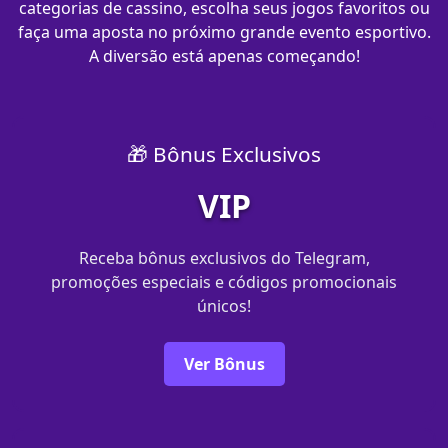
categorias de cassino, escolha seus jogos favoritos ou
faça uma aposta no próximo grande evento esportivo.
A diversão está apenas começando!
🎁 Bônus Exclusivos
VIP
Receba bônus exclusivos do Telegram,
promoções especiais e códigos promocionais
únicos!
Ver Bônus