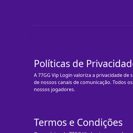
Políticas de Privacida
A 77GG Vip Login valoriza a privacidade de
de nossos canais de comunicação. Todos os 
nossos jogadores.
Termos e Condições