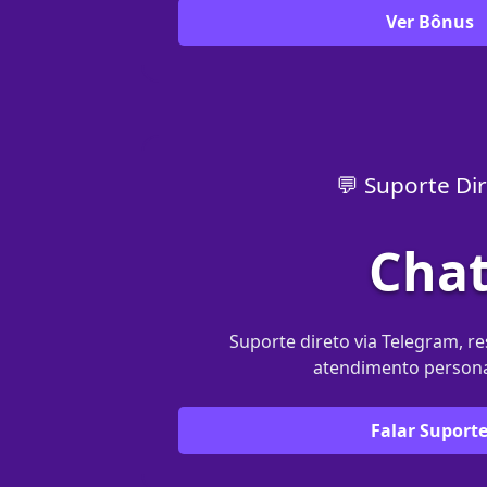
Ver Bônus
💬 Suporte Di
Cha
Suporte direto via Telegram, r
atendimento persona
Falar Suport