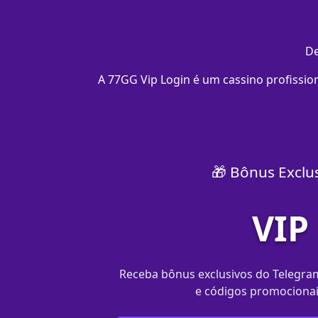
De
A 77GG Vip Login é um cassino profissio
🎁 Bônus Exclu
VIP
Receba bônus exclusivos do Telegra
e códigos promocionai