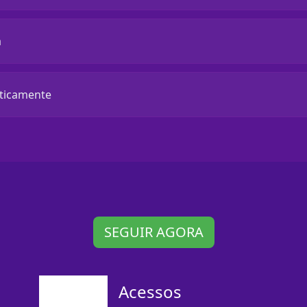
a
aticamente
SEGUIR AGORA
Acessos