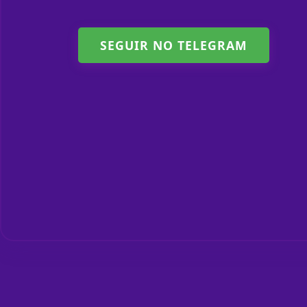
SEGUIR NO TELEGRAM