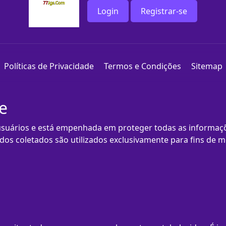
Login
Registrar-se
Políticas de Privacidade
Termos e Condições
Sitemap
de
 usuários e está empenhada em proteger todas as informaç
os coletados são utilizados exclusivamente para fins de m