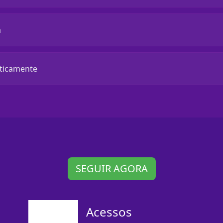
a
aticamente
SEGUIR AGORA
Acessos