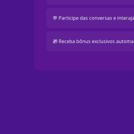
💬 Participe das conversas e interaj
🎁 Receba bônus exclusivos autom