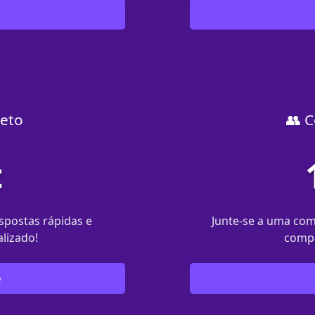
reto
👥 
t
espostas rápidas e
Junte-se a uma com
lizado!
compa
e