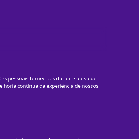
ões pessoais fornecidas durante o uso de
elhoria contínua da experiência de nossos