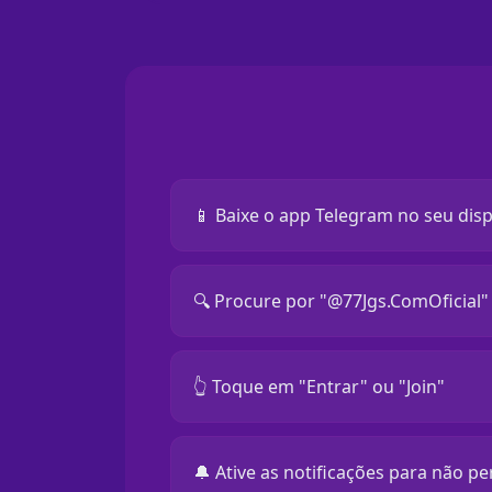
📱 Baixe o app Telegram no seu disp
🔍 Procure por "@77Jgs.ComOficial"
👆 Toque em "Entrar" ou "Join"
🔔 Ative as notificações para não p