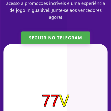
acesso a promoções incríveis e uma experiência
de jogo inigualável. Junte-se aos vencedores
agora!
SEGUIR NO TELEGRAM