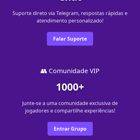
Suporte direto via Telegram, respostas rápidas e
atendimento personalizado!
Falar Suporte
👥 Comunidade VIP
1000+
Junte-se a uma comunidade exclusiva de
jogadores e compartilhe experiências!
Entrar Grupo