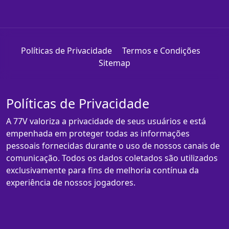
Políticas de Privacidade
Termos e Condições
Sitemap
Políticas de Privacidade
A 77V valoriza a privacidade de seus usuários e está
empenhada em proteger todas as informações
pessoais fornecidas durante o uso de nossos canais de
comunicação. Todos os dados coletados são utilizados
exclusivamente para fins de melhoria contínua da
experiência de nossos jogadores.