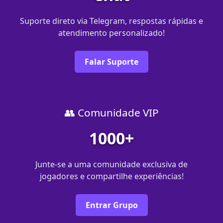
Suporte direto via Telegram, respostas rápidas e
atendimento personalizado!
Falar Suporte
👥 Comunidade VIP
1000+
Junte-se a uma comunidade exclusiva de
jogadores e compartilhe experiências!
Entrar Grupo