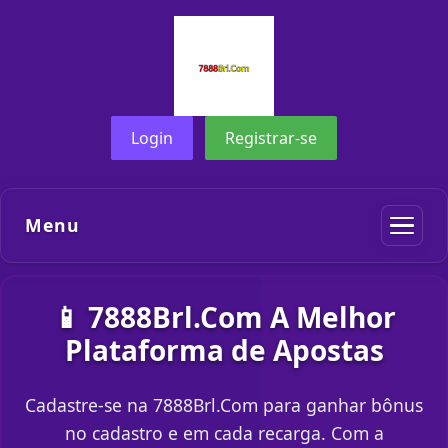
Login
Registrar-se
Menu
📱 7888Brl.Com A Melhor
Plataforma de Apostas
Cadastre-se na 7888Brl.Com para ganhar bônus
no cadastro e em cada recarga. Com a