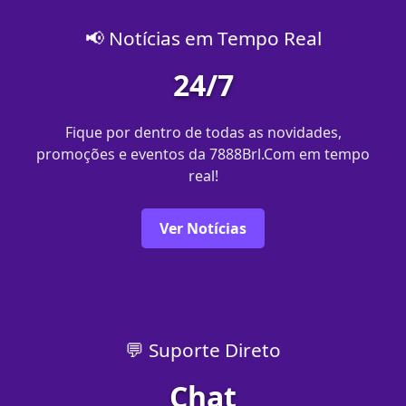
📢 Notícias em Tempo Real
24/7
Fique por dentro de todas as novidades,
promoções e eventos da 7888Brl.Com em tempo
real!
Ver Notícias
💬 Suporte Direto
Chat