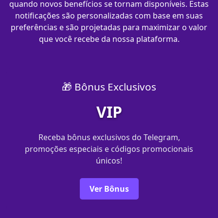
quando novos benefícios se tornam disponíveis. Estas
notificações são personalizadas com base em suas
preferências e são projetadas para maximizar o valor
que você recebe da nossa plataforma.
🎁 Bônus Exclusivos
VIP
Receba bônus exclusivos do Telegram,
promoções especiais e códigos promocionais
únicos!
Ver Bônus