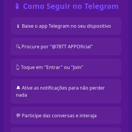
📱 Como Seguir no Telegram
📱 Baixe o app Telegram no seu dispositivo
🔍 Procure por "@78TT APPOficial"
👆 Toque em "Entrar" ou "Join"
🔔 Ative as notificações para não perder
nada
💬 Participe das conversas e interaja