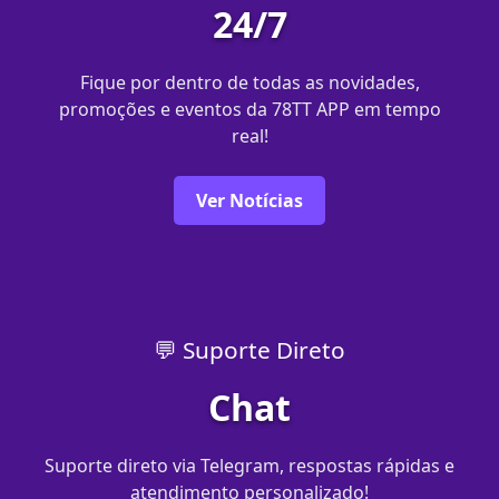
24/7
Fique por dentro de todas as novidades,
promoções e eventos da 78TT APP em tempo
real!
Ver Notícias
💬 Suporte Direto
Chat
Suporte direto via Telegram, respostas rápidas e
atendimento personalizado!