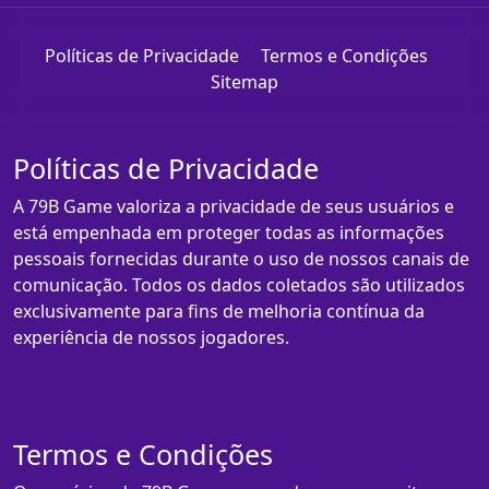
Políticas de Privacidade
Termos e Condições
Sitemap
Políticas de Privacidade
A 79B Game valoriza a privacidade de seus usuários e
está empenhada em proteger todas as informações
pessoais fornecidas durante o uso de nossos canais de
comunicação. Todos os dados coletados são utilizados
exclusivamente para fins de melhoria contínua da
experiência de nossos jogadores.
Termos e Condições