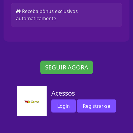
🎁 Receba bônus exclusivos
automaticamente
SEGUIR AGORA
Acessos
Login
Registrar-se