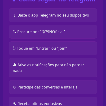
📱 Baixe o app Telegram no seu dispositivo
🔍 Procure por "@79NOficial"
👆 Toque em "Entrar" ou "Join"
🔔 Ative as notificações para não perder
nada
💬 Participe das conversas e interaja
🎁 Receba bônus exclusivos