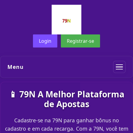
Login
Registrar-se
Menu
📱 79N A Melhor Plataforma
de Apostas
Cadastre-se na 79N para ganhar bônus no
cadastro e em cada recarga. Com a 79N, você tem