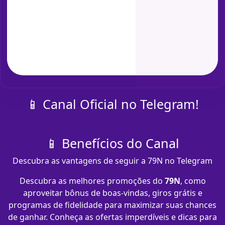
📱 Canal Oficial no Telegram!
📱 Benefícios do Canal
Descubra as vantagens de seguir a 79N no Telegram
Descubra as melhores promoções do
79N
, como
aproveitar bônus de boas-vindas, giros grátis e
programas de fidelidade para maximizar suas chances
de ganhar. Conheça as ofertas imperdíveis e dicas para