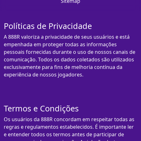
Sitemap
Políticas de Privacidade
A 888R valoriza a privacidade de seus usuários e está
empenhada em proteger todas as informações
pessoais fornecidas durante o uso de nossos canais de
comunicação. Todos os dados coletados são utilizados
exclusivamente para fins de melhoria contínua da
experiência de nossos jogadores.
Termos e Condições
Os usuários da 888R concordam em respeitar todas as
regras e regulamentos estabelecidos. É importante ler
e entender todos os termos antes de participar de