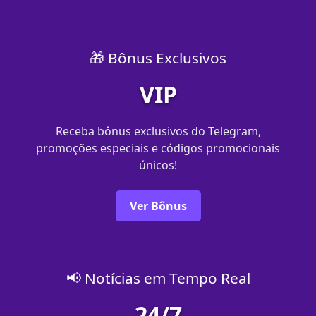
🎁 Bônus Exclusivos
VIP
Receba bônus exclusivos do Telegram,
promoções especiais e códigos promocionais
únicos!
Ver Bônus
📢 Notícias em Tempo Real
24/7