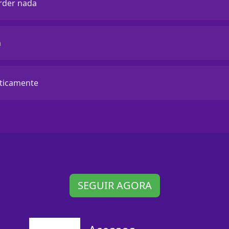
erder nada
a
aticamente
SEGUIR AGORA