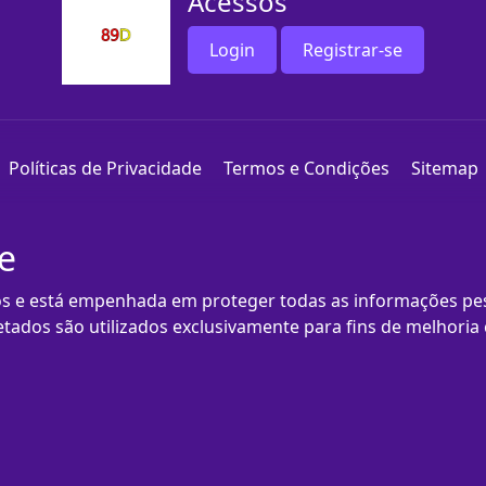
Acessos
Login
Registrar-se
Políticas de Privacidade
Termos e Condições
Sitemap
de
ios e está empenhada em proteger todas as informações pe
tados são utilizados exclusivamente para fins de melhoria