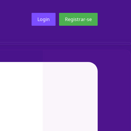
Login
Registrar-se