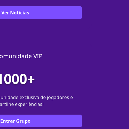
Ver Notícias
Comunidade VIP
1000+
unidade exclusiva de jogadores e
rtilhe experiências!
Entrar Grupo