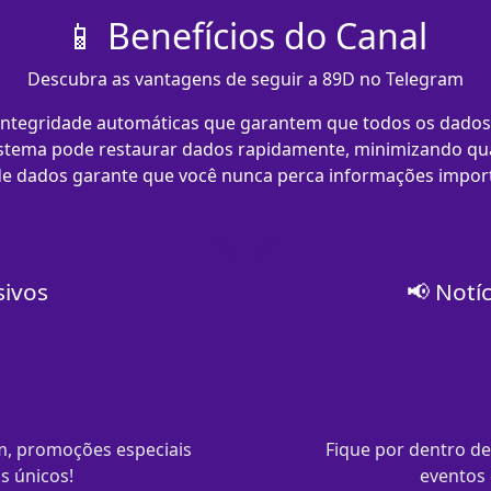
📱 Benefícios do Canal
Descubra as vantagens de seguir a 89D no Telegram
e integridade automáticas que garantem que todos os dado
istema pode restaurar dados rapidamente, minimizando qua
de dados garante que você nunca perca informações importa
sivos
📢 Notí
m, promoções especiais
Fique por dentro d
s únicos!
eventos