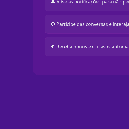
🔔 Ative as notificações para não p
💬 Participe das conversas e interaj
🎁 Receba bônus exclusivos autom