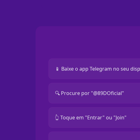
📱 Baixe o app Telegram no seu disp
🔍 Procure por "@89DOficial"
👆 Toque em "Entrar" ou "Join"