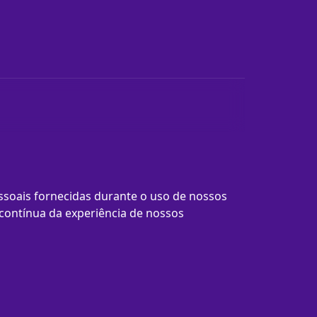
ssoais fornecidas durante o uso de nossos
 contínua da experiência de nossos