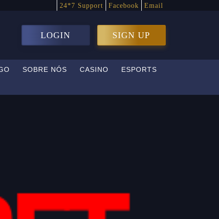
24*7 Support
Facebook
Email
LOGIN
SIGN UP
GO
SOBRE NÓS
CASINO
ESPORTS