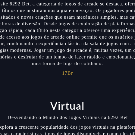
site 6292 Bet, a categoria de jogos de arcade se destaca, of
 títulos que misturam nostalgia e inovação. Os jogadores po
visitados e novas criações que usam mecânicas simples, mas cat
 horas de diversão. Desde jogos de exploração de plataformas
ção rápida, cada título nesta categoria oferece uma experiênci
 de acesso aos jogos de arcade online permite que os usuário
ar, combinando a experiência clássica da sala de jogos com a
gias modernas. Jogar um jogo de arcade é, muitas vezes, um 
mórias e desfrutar de um tempo de lazer rápido e emocionante
uma forma de fuga do cotidiano.
17Br
Virtual
Desvendando o Mundo dos Jogos Virtuais na 6292 Bet
explora a crescente popularidade dos jogos virtuais na platafo
suas características, tipos de jogos disponíveis e como eles 