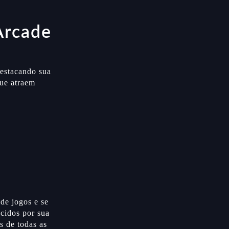
Arcade
destacando sua
que atraem
 de jogos e se
cidos por sua
s de todas as