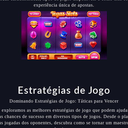
experiência única de apostas.
Estratégias de Jogo
Dominando Estratégias de Jogo: Táticas para Vencer
, exploramos as melhores estratégias de jogo que podem ajuda
s chances de sucesso em diversos tipos de jogos. Desde o pl
às jogadas dos oponentes, descubra como se tornar um maestr