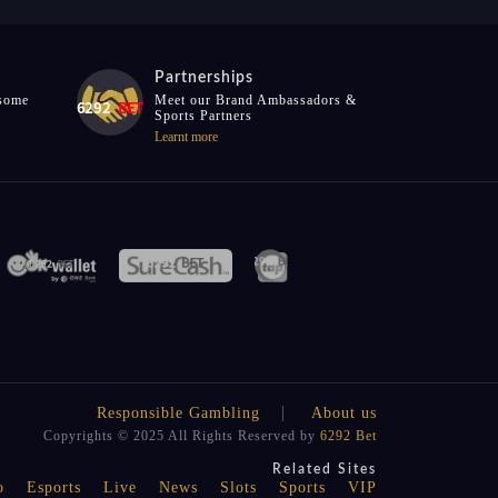
Partnerships
 some
Meet our Brand Ambassadors &
Sports Partners
Learnt more
Responsible Gambling
About us
Copyrights © 2025 All Rights Reserved by
6292 Bet
Related Sites
o
Esports
Live
News
Slots
Sports
VIP